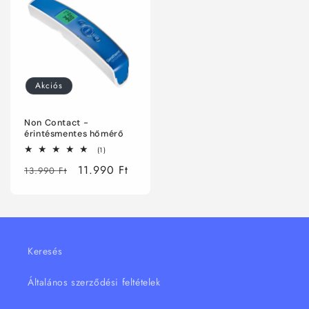
Akciós
Non Contact -
érintésmentes hőmérő
1
(1)
összes
Normál
Akciós
11.990 Ft
értékelés
13.990 Ft
ár
ár
Keresés
Általános szerződési feltételek