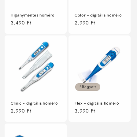
ó
:
Higanymentes hőmérő
Color - digitális hőmérő
Normál
3.490 Ft
Normál
2.990 Ft
ár
ár
Elfogyott
Clinic - digitális hőmérő
Flex - digitális hőmérő
Normál
2.990 Ft
Normál
3.990 Ft
ár
ár