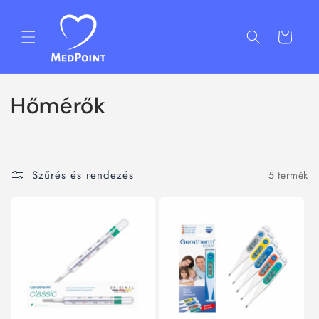
Ugrás a
tartalomhoz
Kosár
K
Hőmérők
o
l
Szűrés és rendezés
5 termék
l
e
k
c
i